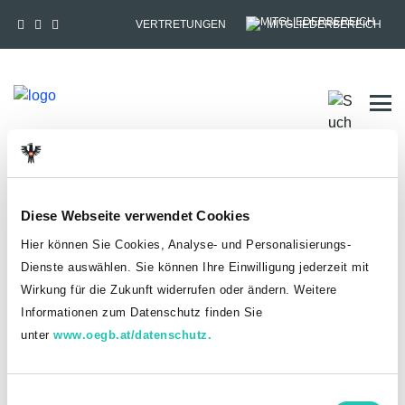
VERTRETUNGEN
MITGLIEDERBEREICH
Tog
HOME
MITGLIEDSCHAFT
Diese Webseite verwendet Cookies
Anmelden
Hier können Sie Cookies, Analyse- und Personalisierungs-
Du hast bereits einen goed.at-Account?
Dienste auswählen. Sie können Ihre Einwilligung jederzeit mit
Wirkung für die Zukunft widerrufen oder ändern. Weitere
ANMELDEN
Informationen zum Datenschutz finden Sie
unter
www.oegb.at/datenschutz.
Noch kein goed.at-Account? Jetzt registrieren!
E